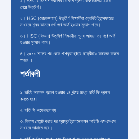
১। SSC / সমমান পরীক্ষায় যেকোন গ্রুপ থেকে জিপিএ ২.০০
পেয়ে উত্তীর্ণ।
২। HSC (ভোকেশনাল) উত্তীর্ণ শিক্ষার্থীরা ক্রেডিট ট্রান্সফারের
মাধ্যমে শূন্য আসনে ৪র্থ পর্বে ভর্তি হওয়ার সুযোগ পাবে।
৩। HSC (বিজ্ঞান) উত্তীর্ণ শিক্ষার্থীরা শূন্য আসনে ৩য় পর্বে ভর্তি
হওয়ার সুযোগ পাবে।
৪। ২০১০ সালের পর থেকে পাশকৃত ছাত্র-ছাত্রীরাও আবেদন করতে
পারবে ।
শর্তাবলী
১. ভর্তির আবেদন গ্রহণ হওয়ার ২৪ ঘন্টার মধ্যে ভর্তি ফি প্রদান
করতে হবে।
২. ভর্তি ফি অফেরৎযোগ্য
৩. বিকাশ পেমেন্ট করার পর প্রাপ্ত ট্রানজেকশন আইডি এসএমএস
মাধ্যমে জানাতে হবে।
৪. ভর্তি কার্যক্রম সম্পন হলে ইমেল বা এসএমএস এর মাধ্যমে